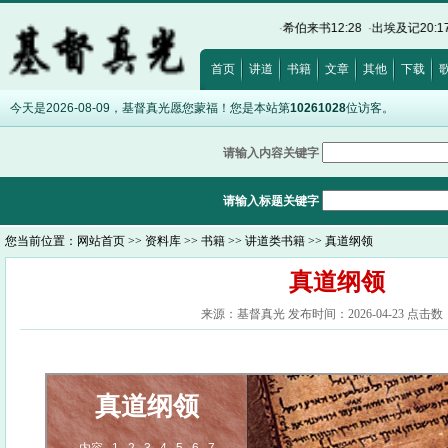
·
马太福音11:29
·
约翰福音8:12
·
诗篇32:5
·
希伯来书12:28
·
出埃及记20:17
·
路加福
首页
讲道
书籍
文章
其他
下载
今天是2026-08-09，基督真光愿您蒙福！您是本站第
10261028
位访客。
请输入内容关键字
请输入标题关键字
您当前位置：
网站首页
>>
资料库
>>
书籍
>>
讲道类书籍
>> 真道纲领
真道纲领
来源：基督真光 发布时间：2026-04-23 点击数：