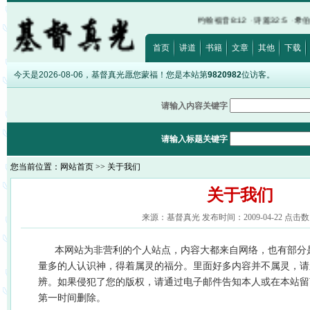
埃及记20:17
·
路加福音12:15
·
以弗所书5:5
·
约翰福音8:12
·
诗篇32:5
·
希伯来书12:2
首页
讲道
书籍
文章
其他
下载
今天是2026-08-06，基督真光愿您蒙福！您是本站第
9820982
位访客。
请输入内容关键字
请输入标题关键字
您当前位置：
网站首页
>> 关于我们
关于我们
来源：基督真光 发布时间：2009-04-22 点击数：
本网站为非营利的个人站点，内容大都来自网络，也有部分
量多的人认识神，得着属灵的福分。里面好多内容并不属灵，请
辨。如果侵犯了您的版权，请通过电子邮件告知本人或在本站留
第一时间删除。