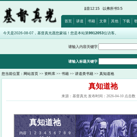
2:5
·
希伯来书12:28
·
出埃及记20:17
·
路加福音12:15
·
以弗所书5:5
首页
讲道
书籍
文章
其他
下载
今天是2026-08-07，基督真光愿您蒙福！您是本站第
9912053
位访客。
请输入内容关键字
请输入标题关键字
您当前位置：
网站首页
>>
资料库
>>
书籍
>>
讲道类书籍
>> 真知道祂
真知道祂
来源：基督真光 发布时间：2026-04-10 点击数：