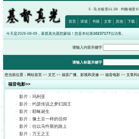
出埃及记20:17
·
路加福音12:15
·
以弗所书5:5
·
马太福音11:29
·
约翰福音8:12
·
诗篇3
首页
讲道
书籍
文章
其他
下载
今天是2026-08-09，基督真光愿您蒙福！您是本站第
10237177
位访客。
请输入内容关键字
请输入标题关键字
您当前位置：
网站首页
>>
文艺
>>
福音广播、影视和灵修
>>
福音电影
>> 文章列
福音电影>>
影片：玛利亚
·
影片：约瑟传说之梦幻国王
·
影片：耶稣诞生
·
影片：像土豆一样的信仰
·
影片：往以马忤斯的路上
·
影片：万王之王
·