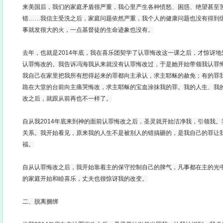
来美国后，我们的家庭矛盾很严重，我心里产生各种愤怒、困惑、绝望甚至
错……我信主受洗之后，家庭问题依然严重，我个人的健康问题也没有得到
事就发很大的火，一点基督徒的生命迹象也没有。
去年，也就是2014年底，我在喜乐团契学了认罪悔改这一课之后，才惊讶
认罪悔改的。我告诉冯海我从来就没有认罪悔改过，于是她开始带领我认罪
我自己在家里把我所有想得起来的罪都向主承认，求主耶稣的赦免；有的罪
跪在大堂的台前向主痛哭悔改，求主耶稣的宝血涂抹我的罪。我的人生、我
改之后，就跟从前再也不一样了。
自从我2014年底来到神的面前认罪悔改之后，圣灵就开始洁净我，引领我
关系。我开始看见，原来我的人生不是被别人的错搞砸的，是我自己的罪让
福。
自从认罪悔改之后，我开始靠着主的保守控制自己的脾气，凡事都在主的光
的家庭开始和睦喜乐，丈夫也很惊讶我的改变。
二、脱离捆绑