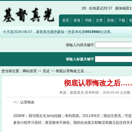
福音8:12
·
诗篇32:5
·
希伯来书12:28
·
出埃及记20:17
·
路加福音12:15
·
以弗所书5:
首页
讲道
书籍
文章
其他
下载
今天是2026-08-07，基督真光愿您蒙福！您是本站第
9919966
位访客。
请输入内容关键字
请输入标题关键字
您当前位置：
网站首页
>>
见证
>> 彻底认罪悔改之后……
彻底认罪悔改之后…
来源：基督真光 发布时间：2026-05-04 点击数：
一、认罪悔改
2008年，我与我丈夫Jerry结婚，来到美国。2011年8月，我信主受洗，
参加小组学习圣经，甚至根本不祷告。我的生命跟主耶稣没有建立起任何关