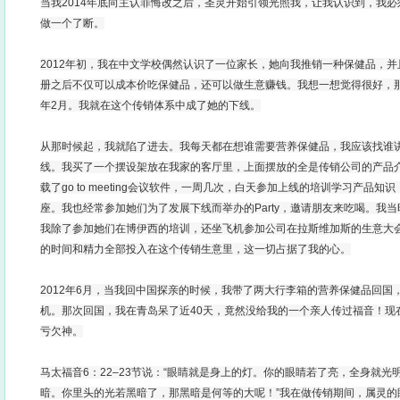
当我2014年底向主认罪悔改之后，圣灵开始引领光照我，让我认识到，我
做一个了断。
2012年初，我在中文学校偶然认识了一位家长，她向我推销一种保健品，
册之后不仅可以成本价吃保健品，还可以做生意赚钱。我想一想觉得很好，那
年2月。我就在这个传销体系中成了她的下线。
从那时候起，我就陷了进去。我每天都在想谁需要营养保健品，我应该找谁
线。我买了一个摆设架放在我家的客厅里，上面摆放的全是传销公司的产品
载了go to meeting会议软件，一周几次，白天参加上线的培训学习产品
座。我也经常参加她们为了发展下线而举办的Party，邀请朋友来吃喝。我
我除了参加她们在博伊西的培训，还坐飞机参加公司在拉斯维加斯的生意大
的时间和精力全部投入在这个传销生意里，这一切占据了我的心。
2012年6月，当我回中国探亲的时候，我带了两大行李箱的营养保健品回国
机。那次回国，我在青岛呆了近40天，竟然没给我的一个亲人传过福音！现
亏欠神。
马太福音6：22–23节说：“眼睛就是身上的灯。你的眼睛若了亮，全身就
暗。你里头的光若黑暗了，那黑暗是何等的大呢！”我在做传销期间，属灵的