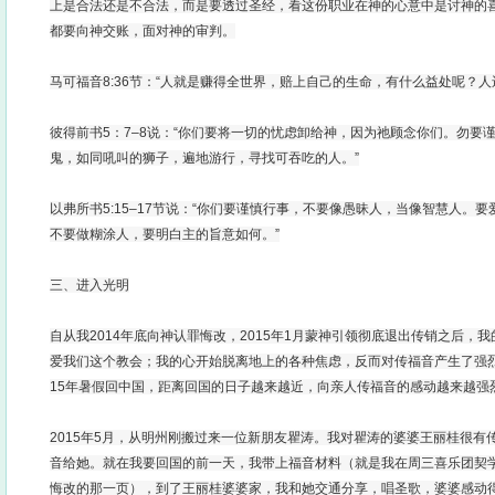
上是合法还是不合法，而是要透过圣经，看这份职业在神的心意中是讨神的
都要向神交账，面对神的审判。
马可福音8:36节：“人就是赚得全世界，赔上自己的生命，有什么益处呢？人
彼得前书5：7–8说：“你们要将一切的忧虑卸给神，因为祂顾念你们。勿要
鬼，如同吼叫的狮子，遍地游行，寻找可吞吃的人。”
以弗所书5:15–17节说：“你们要谨慎行事，不要像愚昧人，当像智慧人。
不要做糊涂人，要明白主的旨意如何。”
三、进入光明
自从我2014年底向神认罪悔改，2015年1月蒙神引领彻底退出传销之后，
爱我们这个教会；我的心开始脱离地上的各种焦虑，反而对传福音产生了强烈的
15年暑假回中国，距离回国的日子越来越近，向亲人传福音的感动越来越强
2015年5月，从明州刚搬过来一位新朋友瞿涛。我对瞿涛的婆婆王丽桂很有
音给她。就在我要回国的前一天，我带上福音材料（就是我在周三喜乐团契
悔改的那一页），到了王丽桂婆婆家，我和她交通分享，唱圣歌，婆婆感动