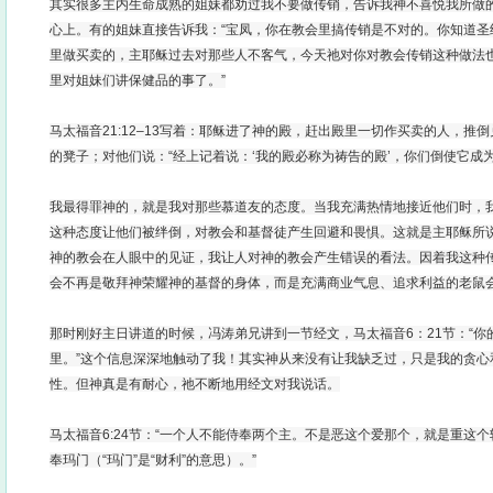
其实很多主内生命成熟的姐妹都劝过我不要做传销，告诉我神不喜悦我所做
心上。有的姐妹直接告诉我：“宝凤，你在教会里搞传销是不对的。你知道圣
里做买卖的，主耶稣过去对那些人不客气，今天祂对你对教会传销这种做法
里对姐妹们讲保健品的事了。”
马太福音21:12–13写着：耶稣进了神的殿，赶出殿里一切作买卖的人，推
的凳子；对他们说：“经上记着说：‘我的殿必称为祷告的殿’，你们倒使它成为
我最得罪神的，就是我对那些慕道友的态度。当我充满热情地接近他们时，
这种态度让他们被绊倒，对教会和基督徒产生回避和畏惧。这就是主耶稣所
神的教会在人眼中的见证，我让人对神的教会产生错误的看法。因着我这种
会不再是敬拜神荣耀神的基督的身体，而是充满商业气息、追求利益的老鼠
那时刚好主日讲道的时候，冯涛弟兄讲到一节经文，马太福音6：21节：“
里。”这个信息深深地触动了我！其实神从来没有让我缺乏过，只是我的贪心
性。但神真是有耐心，祂不断地用经文对我说话。
马太福音6:24节：“一个人不能侍奉两个主。不是恶这个爱那个，就是重这
奉玛门（“玛门”是“财利”的意思）。”