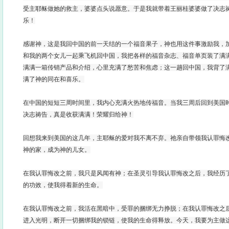
受主耶稣做她的救主，婆婆点头说愿意。于是我就带着王丽桂婆婆做了决志
乐！
感谢神，这是我回中国的前一天结的一个福音果子，神也用这件事激励我，
和我的两个女儿一起乘飞机回中国，我把各样的福音杂志、福音单页装了满
满满一箱传销产品和介绍，心里充满了愁苦和焦虑；这一趟回中国，我背了
满了神的同在和喜乐。
在中国的短短三周时间里，我内心充满火热地传福音。当我三周后回到美国
决志祷告，真是收获满满！荣耀归给神！
回想我来到美国的这几年，主耶稣的爱对我不离不弃。祂亲自带领我认罪悔
神的家，成为神的儿女。
在我认罪悔改之前，我只是风闻有神；在圣灵引导我认罪悔改之后，我经历
的功效，使我得着新的生命。
在我认罪悔改之前，我活在黑暗中，受罪的捆绑无力挣脱；在我认罪悔改之
进入光明，断开一切捆绑我的锁链，使我的生命得释放。今天，我要为主做