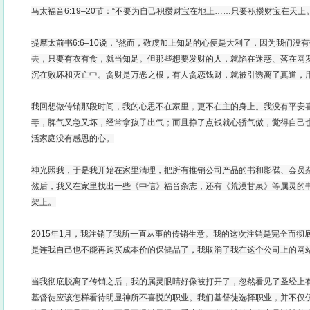
马太福音6:19–20节：“不要为自己积攒财宝在地上……只要积攒财宝在天上。
提摩太前书6:6–10说，“然而，敬虔加上知足的心便是大利了，因为我们没
去，只要有衣有食，就当知足。但那些想要发财的人，就陷在迷惑、落在网
沉在败坏和灭亡中。贪财是万恶之根，有人贪恋钱财，就被引诱离了真道，用
我回想做传销那段时间，我的心思不在家里，更不在主的身上。我没有平安
毒，脾气又急又坏，经常拿孩子出气；而且挣了点钱就心骄气傲，觉得自己
活家庭没有感恩的心。
神光照我，于是我开始在家里清理，把所有推销公司产品的书和影碟、会员
然后，我又在家里找出一些《中信》福音杂志，还有《荒漠甘泉》等属灵的
架上。
2015年1月，我注销了我所一直从事的传销生意。我的这次注销是完全而彻
是连我自己也不能再购买成本价的保健品了，我取消了我在这个公司上的网
当我彻底脱离了传销之后，我的属灵眼睛好像被打开了，忽然看见了圣经上
基督徒应该怎样看待明显神所不喜悦的职业。我们基督徒选择职业，并不仅